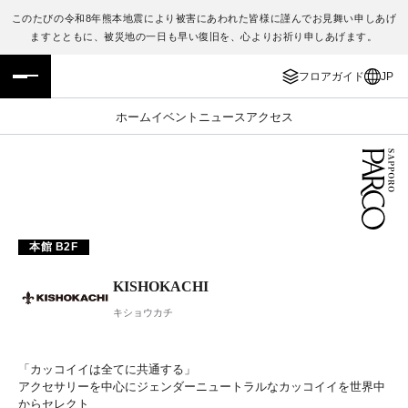
このたびの令和8年熊本地震により被害にあわれた皆様に謹んでお見舞い申しあげ
ますとともに、被災地の一日も早い復旧を、心よりお祈り申しあげます。
フロアガイド
ENGLISH
フロアガイド
JP
施設案内・アクセス
繁体字
ホーム
イベント
ニュース
アクセス
イベント・ポップアップ
簡体字
ニュース
한국어
レストラン・カフェ
ภาษาไทย
本館 B2F
TAX FREE
日本語
KISHOKACHI
キショウカチ
PARCOメンバーズ
「カッコイイは全てに共通する」
JP
アクセサリーを中心にジェンダーニュートラルなカッコイイを世界中
からセレクト