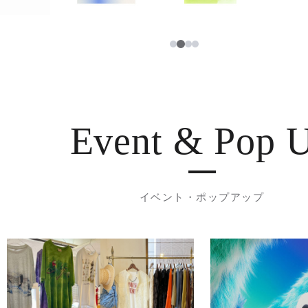
2
1
3
4
Event & Pop 
イベント・ポップアップ