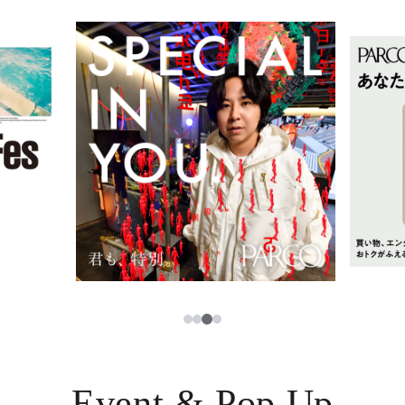
イベント・ポップアップ
簡体字
ニュース
한국어
レストラン・カフェ
ภาษาไทย
TAX FREE
日本語
PARCOメンバーズ
JP
3
1
2
4
Event & Pop Up