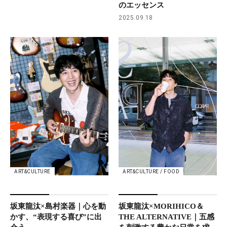
のエッセンス
2025.09.18
ART&CULTURE
ART&CULTURE / FOOD
坂東龍汰×島村楽器｜心を動
坂東龍汰×MORIHICO＆
かす、“表現する喜び”に出
THE ALTERNATIVE｜五感