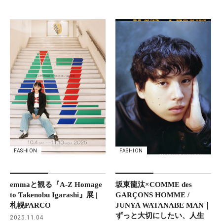
FASHION
FASHION
坂東龍汰×COMME des
emmaと観る『A-Z Homage
GARÇONS HOMME /
to Takenobu Igarashi』展 |
JUNYA WATANABE MAN｜
札幌PARCO
ずっと大切にしたい、人生
2025.11.04