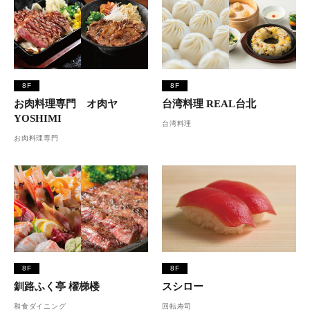
8F
8F
お肉料理専門 オ肉ヤ
台湾料理 REAL台北
YOSHIMI
台湾料理
お肉料理専門
8F
8F
釧路ふく亭 櫂梯楼
スシロー
和食ダイニング
回転寿司