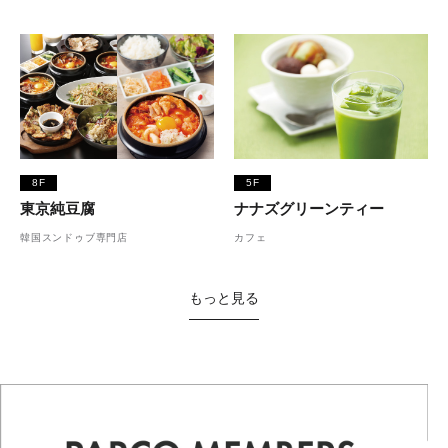
8F
5F
東京純豆腐
ナナズグリーンティー
韓国スンドゥブ専門店
カフェ
もっと見る