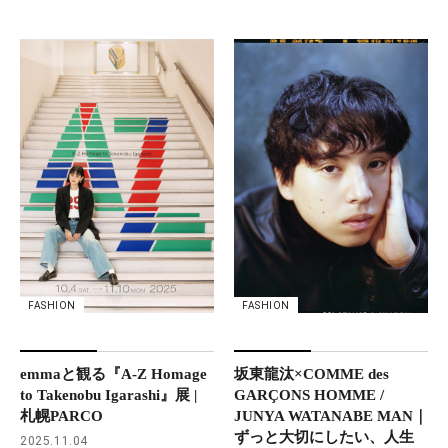
FASHION
FASHION
坂東龍汰×COMME des
emmaと観る『A-Z Homage
GARÇONS HOMME /
to Takenobu Igarashi』展 |
JUNYA WATANABE MAN｜
札幌PARCO
ずっと大切にしたい、人生
2025.11.04