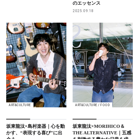
のエッセンス
2025.09.18
ART&CULTURE
ART&CULTURE / FOOD
坂東龍汰×島村楽器｜心を動
坂東龍汰×MORIHICO＆
かす、“表現する喜び”に出
THE ALTERNATIVE｜五感