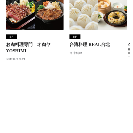
8F
8F
お肉料理専門 オ肉ヤ
台湾料理 REAL台北
SCROLL
YOSHIMI
台湾料理
お肉料理専門
8F
8F
釧路ふく亭 櫂梯楼
スシロー
和食ダイニング
回転寿司