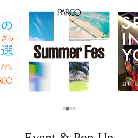
イベント・ポップアップ
簡体字
ニュース
한국어
レストラン・カフェ
ภาษาไทย
TAX FREE
日本語
PARCOメンバーズ
JP
3
1
2
4
Event & Pop Up