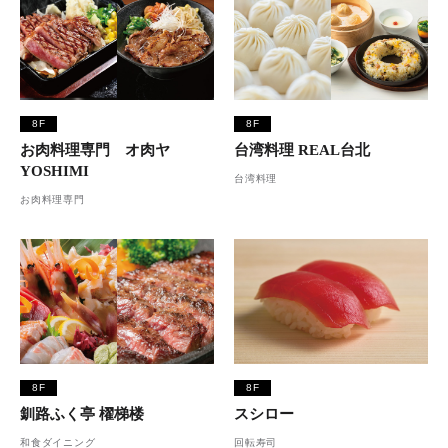
8F
8F
お肉料理専門 オ肉ヤ
台湾料理 REAL台北
YOSHIMI
台湾料理
お肉料理専門
8F
8F
釧路ふく亭 櫂梯楼
スシロー
和食ダイニング
回転寿司