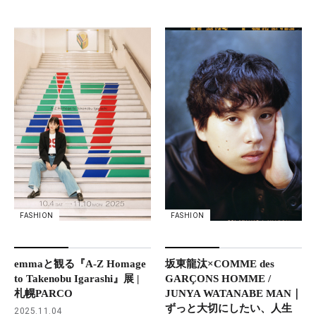
FASHION
FASHION
坂東龍汰×COMME des
emmaと観る『A-Z Homage
GARÇONS HOMME /
to Takenobu Igarashi』展 |
JUNYA WATANABE MAN｜
札幌PARCO
ずっと大切にしたい、人生
2025.11.04