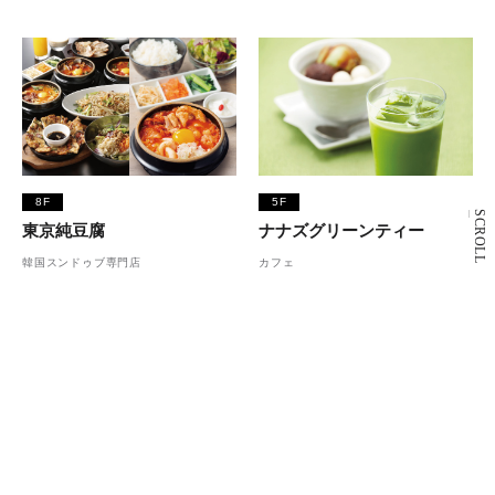
8F
5F
SCROLL
東京純豆腐
ナナズグリーンティー
韓国スンドゥブ専門店
カフェ
もっと見る