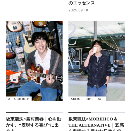
のエッセンス
2025.09.18
ART&CULTURE
ART&CULTURE / FOOD
坂東龍汰×島村楽器｜心を動
坂東龍汰×MORIHICO＆
かす、“表現する喜び”に出
THE ALTERNATIVE｜五感