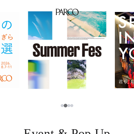
イベント・ポップアップ
簡体字
ニュース
한국어
レストラン・カフェ
ภาษาไทย
TAX FREE
日本語
PARCOメンバーズ
JP
2
1
3
4
Event & Pop Up