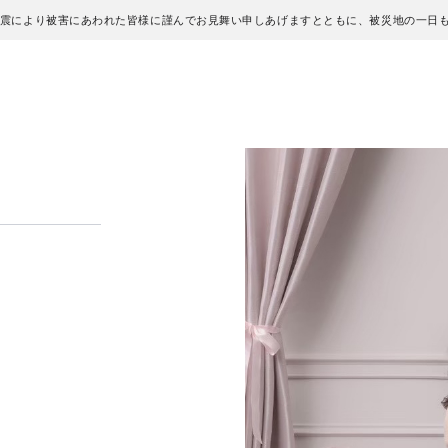
地震により被害にあわれた皆様に謹んでお見舞い申しあげますとともに、被災地の一日