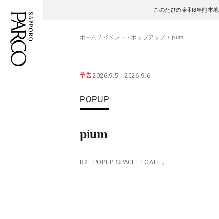
このたびの令和8年熊本
ホーム
イベント・ポップアップ
pium
フロアガイド
ENGLISH
予告
2026.9.5 - 2026.9.6
施設案内・アクセス
繁体字
POPUP
イベント・ポップアップ
簡体字
pium
ニュース
한국어
B2F POPUP SPACE 「GATE」
レストラン・カフェ
ภาษาไทย
TAX FREE
日本語