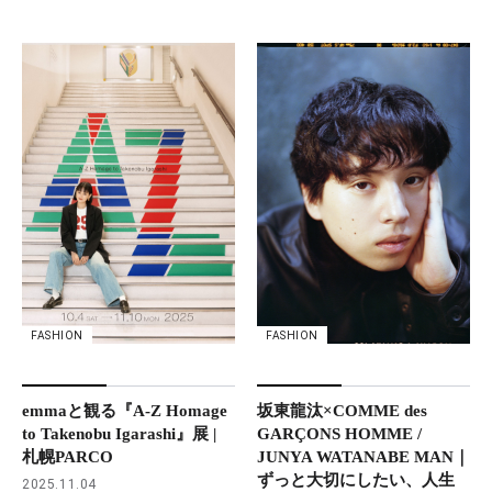
FASHION
FASHION
坂東龍汰×COMME des
emmaと観る『A-Z Homage
GARÇONS HOMME /
to Takenobu Igarashi』展 |
JUNYA WATANABE MAN｜
札幌PARCO
ずっと大切にしたい、人生
2025.11.04