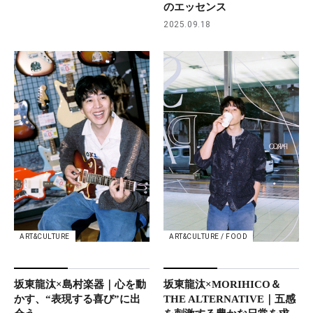
のエッセンス
2025.09.18
ART&CULTURE
ART&CULTURE / FOOD
坂東龍汰×島村楽器｜心を動
坂東龍汰×MORIHICO＆
かす、“表現する喜び”に出
THE ALTERNATIVE｜五感