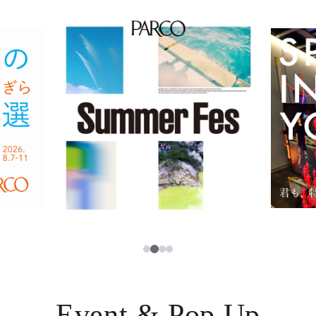
イベント・ポップアップ
簡体字
ニュース
한국어
レストラン・カフェ
ภาษาไทย
TAX FREE
日本語
PARCOメンバーズ
JP
2
1
3
4
Event & Pop Up