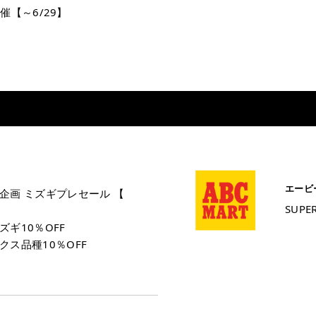
開催【～6/29】
エービ
企画 ミズギプレセール 【
SUPE
ギ10％OFF
クス品種10％OFF