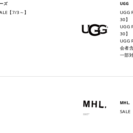
ーズ
UGG
ALE【7/3～】
UGG
30】
】
UGG
30】
UGG
会者含
一部対
MHL.
SALE