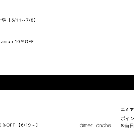
一弾【6/11～7/8】
titanium10％OFF
エメ 
ポイン
％OFF 【6/19～】
※当日