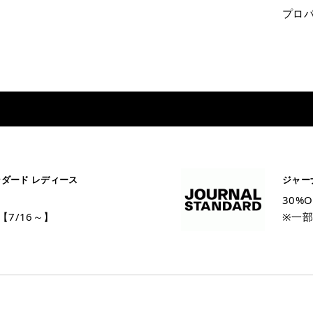
プロパ
ンダード レディース
ジャー
30%O
7/16～】
※一部