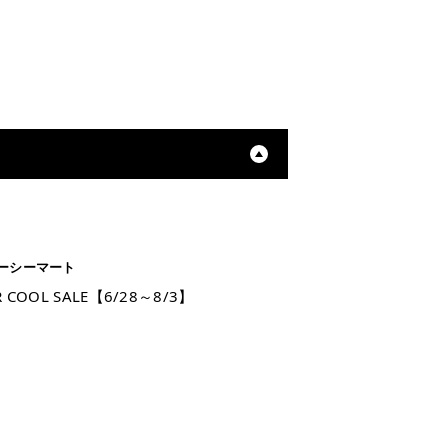
ーシーマート
R COOL SALE【6/28～8/3】