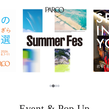
イベント・ポップアップ
簡体字
ニュース
한국어
レストラン・カフェ
ภาษาไทย
TAX FREE
日本語
PARCOメンバーズ
JP
3
1
2
4
Event & Pop Up