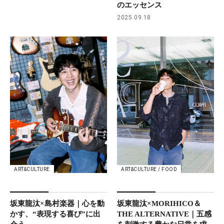
のエッセンス
2025.09.18
ART&CULTURE
ART&CULTURE / FOOD
坂東龍汰×島村楽器｜心を動
坂東龍汰×MORIHICO＆
かす、“表現する喜び”に出
THE ALTERNATIVE｜五感