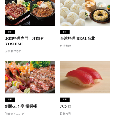
8F
8F
お肉料理専門 オ肉ヤ
台湾料理 REAL台北
YOSHIMI
台湾料理
お肉料理専門
8F
8F
釧路ふく亭 櫂梯楼
スシロー
和食ダイニング
回転寿司