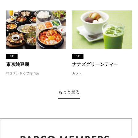
8F
5F
東京純豆腐
ナナズグリーンティー
韓国スンドゥブ専門店
カフェ
もっと見る