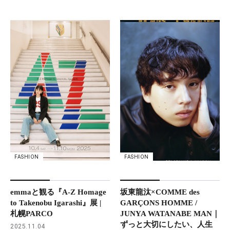
FASHION
FASHION
坂東龍汰×COMME des
emmaと観る『A-Z Homage
GARÇONS HOMME /
to Takenobu Igarashi』展 |
JUNYA WATANABE MAN｜
札幌PARCO
ずっと大切にしたい、人生
2025.11.04